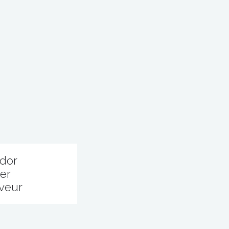
idor
er
rveur